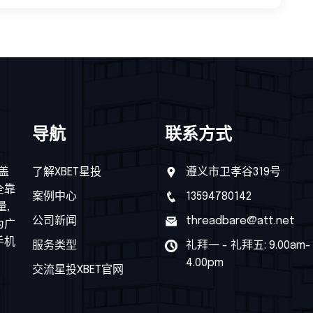
导航
联系方式
盖
了解XBET星投
遵义市卫孝谷319号
全靠
案例中心
13594780142
,
公司新闻
threadbare@att.net
为广
手机
服务类型
礼拜一 - 礼拜五: 9.00am-
4.00pm
交流星投XBET官网