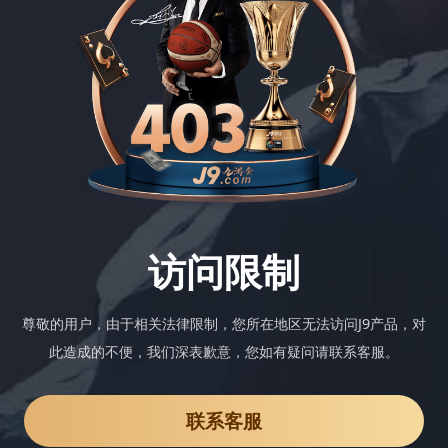
访问限制
尊敬的用户，由于相关法律限制，您所在地区无法访问J9产品，对
此造成的不便，我们深表歉意，您如有疑问请联系客服。
联系客服