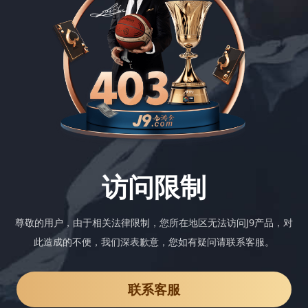
访问限制
尊敬的用户，由于相关法律限制，您所在地区无法访问J9产品，对
此造成的不便，我们深表歉意，您如有疑问请联系客服。
联系客服