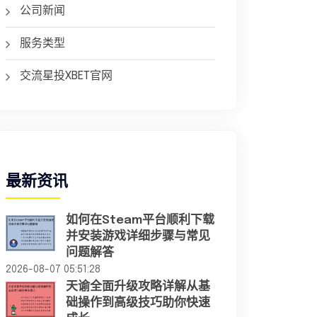
公司新闻
服务类型
交流星投XBET官网
最新资讯
如何在Steam平台顺利下载
并安装游戏详细步骤与常见
问题解答
2026-08-07 05:51:28
天谕全面升级攻略详解从基
础操作到高级技巧助你快速