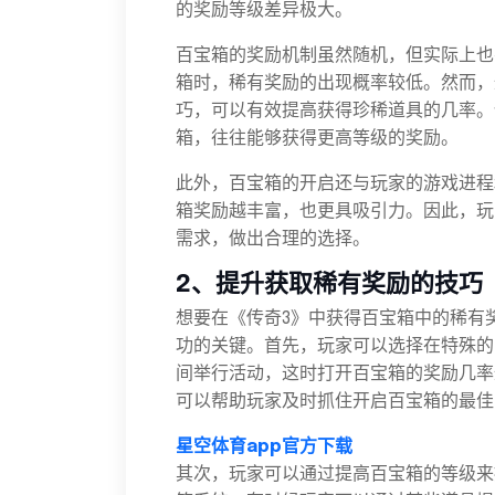
的奖励等级差异极大。
百宝箱的奖励机制虽然随机，但实际上也
箱时，稀有奖励的出现概率较低。然而，
巧，可以有效提高获得珍稀道具的几率。
箱，往往能够获得更高等级的奖励。
此外，百宝箱的开启还与玩家的游戏进程
箱奖励越丰富，也更具吸引力。因此，玩
需求，做出合理的选择。
2、提升获取稀有奖励的技巧
想要在《传奇3》中获得百宝箱中的稀有
功的关键。首先，玩家可以选择在特殊的
间举行活动，这时打开百宝箱的奖励几率
可以帮助玩家及时抓住开启百宝箱的最佳
星空体育app官方下载
其次，玩家可以通过提高百宝箱的等级来