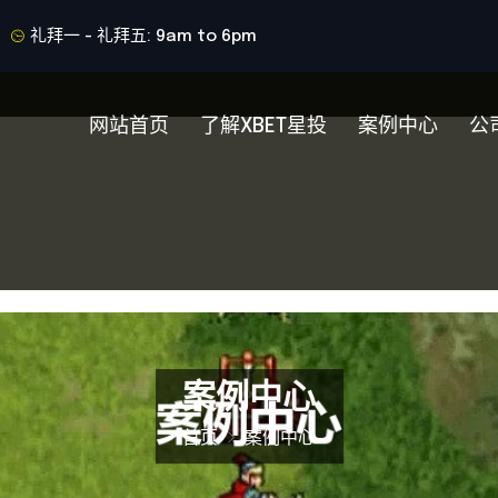
礼拜一 - 礼拜五: 9am to 6pm
网站首页
了解XBET星投
案例中心
公
案例中心
首页
案例中心