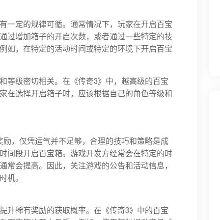
有一定的规律可循。通常情况下，玩家在开启百宝
通过增加箱子的开启次数，或者通过一些特定的技
例如，在特定的活动时间或特定的环境下开启百宝
和等级密切相关。在《传奇3》中，越高级的百宝
家在选择开启箱子时，应该根据自己的角色等级和
奖励，仅凭运气并不足够，合理的技巧和策略是成
时间段开启百宝箱。游戏开发方经常会在特定的时
通常会提高。因此，关注游戏的公告和活动信息，
时机。
提升稀有奖励的获取概率。在《传奇3》中的百宝