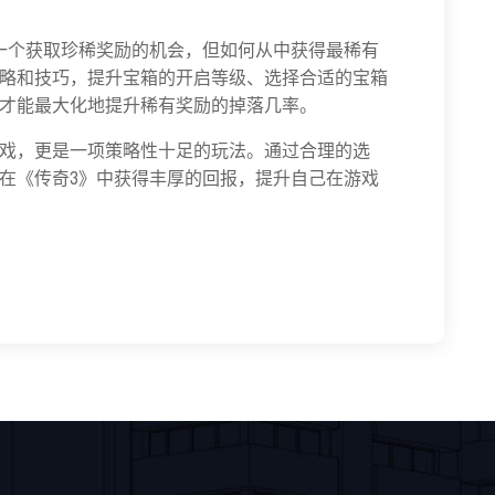
一个获取珍稀奖励的机会，但如何从中获得最稀有
略和技巧，提升宝箱的开启等级、选择合适的宝箱
才能最大化地提升稀有奖励的掉落几率。
戏，更是一项策略性十足的玩法。通过合理的选
在《传奇3》中获得丰厚的回报，提升自己在游戏