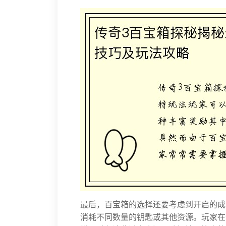
最后，百宝箱的选择还要考虑到开启的成
消耗不同数量的钥匙或其他资源。玩家在