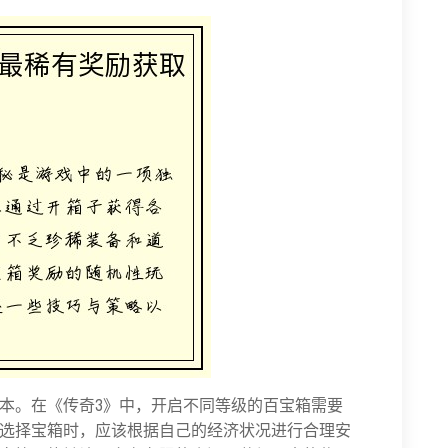
本。在《传奇3》中，开启不同等级的百宝箱需要
选择宝箱时，应该根据自己的经济状况进行合理安