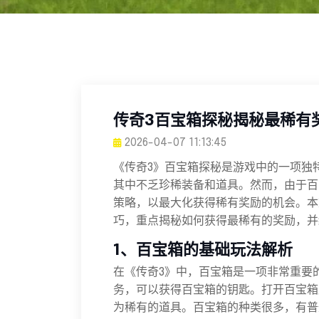
传奇3百宝箱探秘揭秘最稀有
2026-04-07 11:13:45
《传奇3》百宝箱探秘是游戏中的一项独
其中不乏珍稀装备和道具。然而，由于百
策略，以最大化获得稀有奖励的机会。本
巧，重点揭秘如何获得最稀有的奖励，并
1、百宝箱的基础玩法解析
在《传奇3》中，百宝箱是一项非常重要
务，可以获得百宝箱的钥匙。打开百宝箱
为稀有的道具。百宝箱的种类很多，有普