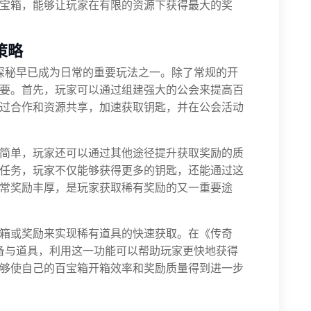
宝箱，能够让玩家在有限的资源下获得最大的奖
策略
探秘早已成为日常的重要玩法之一。除了常规的开
要。首先，玩家可以通过组建强大的公会来提高百
过合作和资源共享，加速获取钥匙，并在公会活动
简单，玩家还可以通过其他途径提升获取奖励的质
任务，玩家不仅能够获得更多的钥匙，还能通过这
常奖励丰厚，是玩家获取稀有奖励的又一重要途
箱或奖励来实现稀有道具的快速获取。在《传奇
备与道具，利用这一功能可以帮助玩家更快地获得
够使自己的百宝箱开箱效率和奖励质量得到进一步