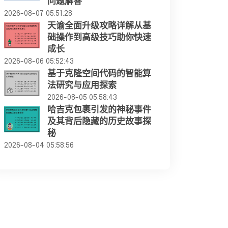
问题解答
2026-08-07 05:51:28
天谕全面升级攻略详解从基
础操作到高级技巧助你快速
成长
2026-08-06 05:52:43
基于克隆空间代码的智能算
法研究与应用探索
2026-08-05 05:58:43
哈吉克包裹引发的神秘事件
及其背后隐藏的历史故事探
秘
2026-08-04 05:58:56