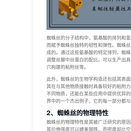
蜘蛛丝的分子结构中，氨基酸的排列和氢
而赋予蜘蛛丝独特的韧性和弹性。蜘蛛丝
成的。通过这些氨基酸的特定排列，蜘蛛
调整丝腺中丝蛋白的配比，可以生产出具
穴构建的粘附丝等。
此外，蜘蛛丝的生物学构造还包括其表面
其在与其他物质接触时具备较好的粘附力
不同物质，还能在某些应用中提供优异的
界中的一个杰出例子，它的每一部分都与
2、蜘蛛丝的物理特性
蜘蛛丝的物理特性是其被广泛研究的原因
其拉伸强度可以媲美钢铁，而密度却比空