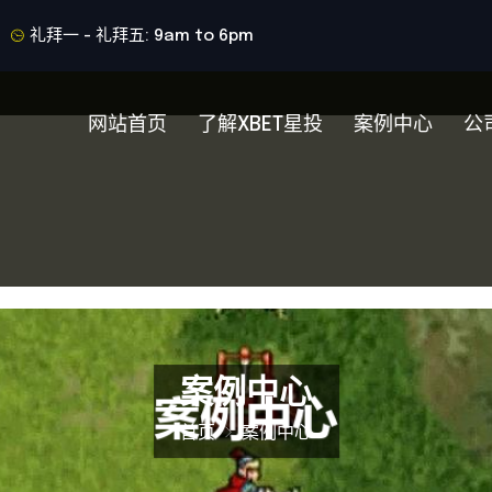
礼拜一 - 礼拜五: 9am to 6pm
网站首页
了解XBET星投
案例中心
公
案例中心
首页
案例中心