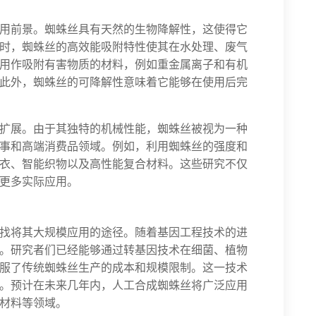
用前景。蜘蛛丝具有天然的生物降解性，这使得它
时，蜘蛛丝的高效能吸附特性使其在水处理、废气
用作吸附有害物质的材料，例如重金属离子和有机
此外，蜘蛛丝的可降解性意味着它能够在使用后完
扩展。由于其独特的机械性能，蜘蛛丝被视为一种
事和高端消费品领域。例如，利用蜘蛛丝的强度和
衣、智能织物以及高性能复合材料。这些研究不仅
更多实际应用。
找将其大规模应用的途径。随着基因工程技术的进
。研究者们已经能够通过转基因技术在细菌、植物
服了传统蜘蛛丝生产的成本和规模限制。这一技术
。预计在未来几年内，人工合成蜘蛛丝将广泛应用
材料等领域。