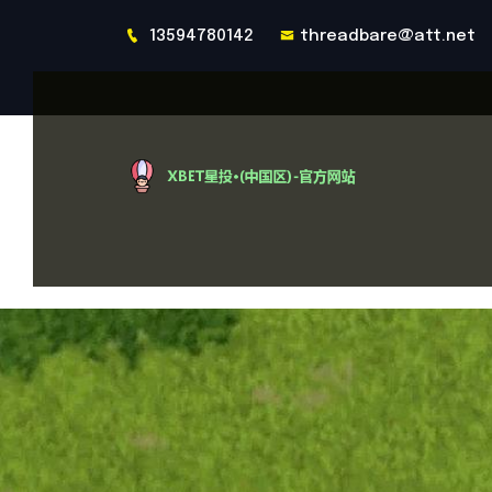
13594780142
threadbare@att.net