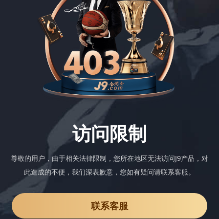
访问限制
尊敬的用户，由于相关法律限制，您所在地区无法访问J9产品，对
此造成的不便，我们深表歉意，您如有疑问请联系客服。
联系客服